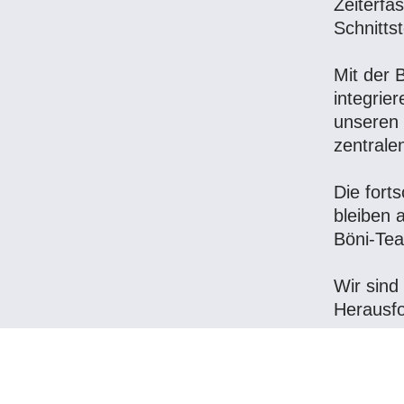
Zeiterfa
Schnitts
Mit der 
integrie
unseren 
zentralen
Die forts
bleiben 
Böni-Tea
Wir sind
Herausf
Das Inte