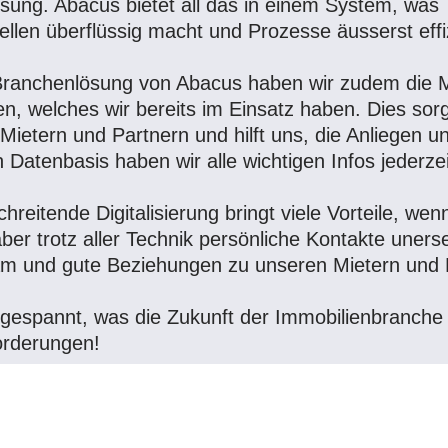
ssung. Abacus bietet all das in einem System, was
tellen überflüssig macht und Prozesse äusserst effiz
Branchenlösung von Abacus haben wir zudem die M
ren, welches wir bereits im Einsatz haben. Dies so
Mietern und Partnern und hilft uns, die Anliegen und
 Datenbasis haben wir alle wichtigen Infos jederzeit
chreitende Digitalisierung bringt viele Vorteile, wen
aber trotz aller Technik persönliche Kontakte unerse
m und gute Beziehungen zu unseren Mietern und Pa
 gespannt, was die Zukunft der Immobilienbranche 
orderungen!
rview mit Corinne Böni zum Thema «Digitalisierung