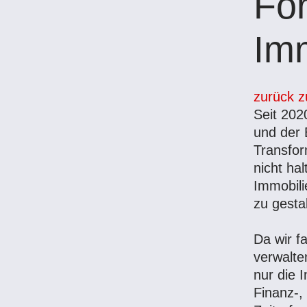
For
Im
zurück z
Seit 202
und der 
Transfor
nicht hal
Immobili
zu gesta
Da wir f
verwalten
nur die 
Finanz-,